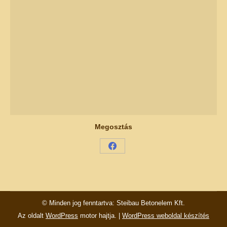
Megosztás
Share
on
Facebook
© Minden jog fenntartva: Steibau Betonelem Kft.
Az oldalt
WordPress
motor hajtja. |
WordPress weboldal készítés