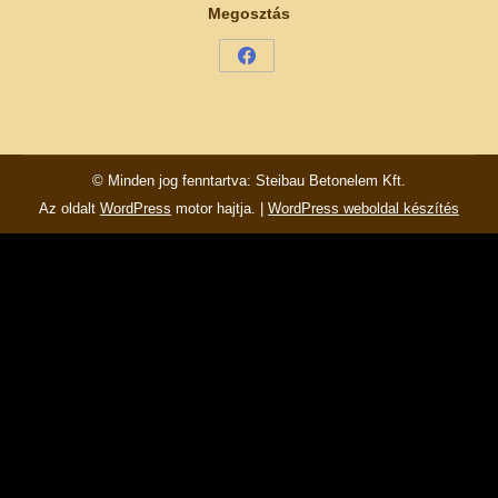
Megosztás
Share
on
Facebook
© Minden jog fenntartva: Steibau Betonelem Kft.
Az oldalt
WordPress
motor hajtja. |
WordPress weboldal készítés