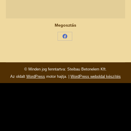
Megosztás
Share
on
Facebook
© Minden jog fenntartva: Steibau Betonelem Kft.
Az oldalt
WordPress
motor hajtja. |
WordPress weboldal készítés