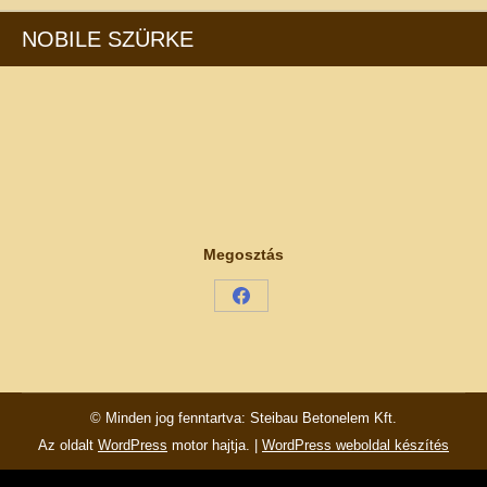
NOBILE SZÜRKE
Megosztás
Share
on
Facebook
© Minden jog fenntartva: Steibau Betonelem Kft.
Az oldalt
WordPress
motor hajtja. |
WordPress weboldal készítés