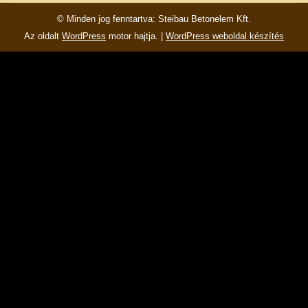
© Minden jog fenntartva: Steibau Betonelem Kft.
Az oldalt
WordPress
motor hajtja. |
WordPress weboldal készítés