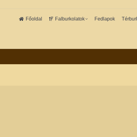
Főoldal
Falburkolatok
Fedlapok
Térbur