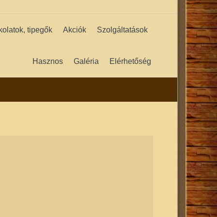
kolatok, tipegők
Akciók
Szolgáltatások
Hasznos
Galéria
Elérhetőség