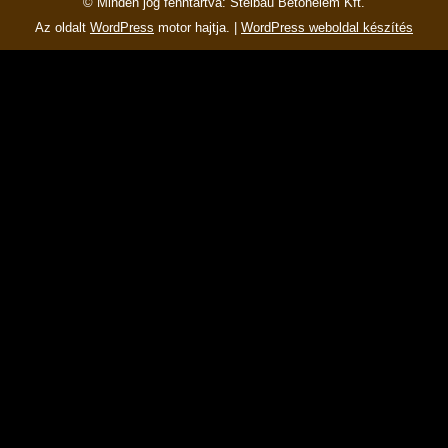
© Minden jog fenntartva: Steibau Betonelem Kft.
Az oldalt
WordPress
motor hajtja. |
WordPress weboldal készítés