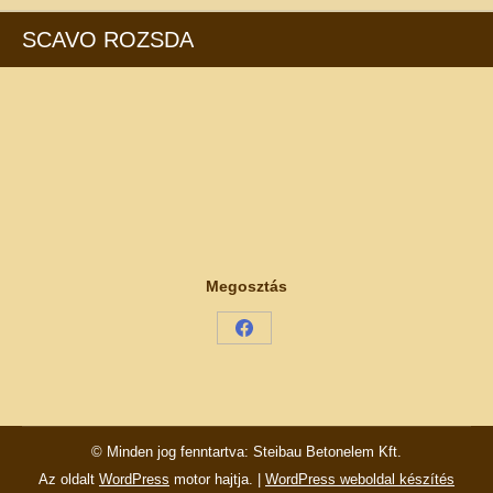
SCAVO ROZSDA
Megosztás
Share
on
Facebook
© Minden jog fenntartva: Steibau Betonelem Kft.
Az oldalt
WordPress
motor hajtja. |
WordPress weboldal készítés