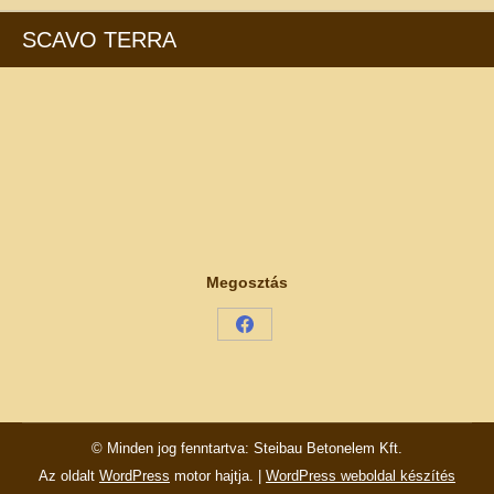
SCAVO TERRA
Megosztás
Share
on
Facebook
© Minden jog fenntartva: Steibau Betonelem Kft.
Az oldalt
WordPress
motor hajtja. |
WordPress weboldal készítés