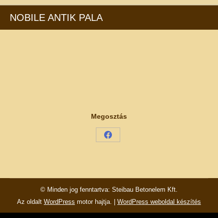
NOBILE ANTIK PALA
Megosztás
Share
on
Facebook
© Minden jog fenntartva: Steibau Betonelem Kft.
Az oldalt
WordPress
motor hajtja. |
WordPress weboldal készítés