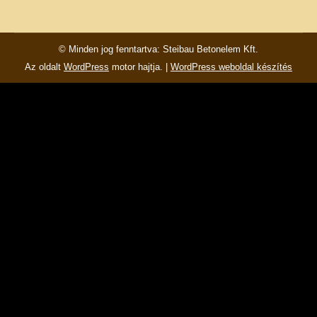
on
Facebook
© Minden jog fenntartva: Steibau Betonelem Kft.
Az oldalt
WordPress
motor hajtja. |
WordPress weboldal készítés