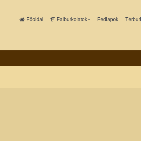
Főoldal
Falburkolatok
Fedlapok
Térbur