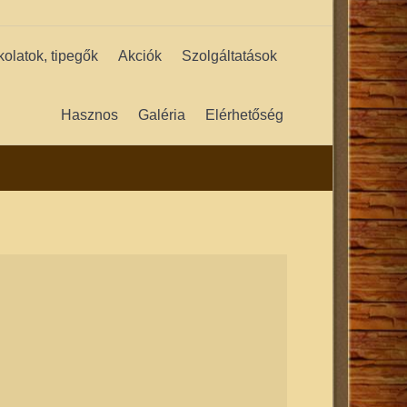
kolatok, tipegők
Akciók
Szolgáltatások
Hasznos
Galéria
Elérhetőség