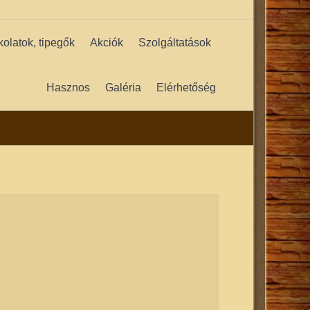
kolatok, tipegők
Akciók
Szolgáltatások
Hasznos
Galéria
Elérhetőség