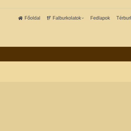
Főoldal
Falburkolatok
Fedlapok
Térbur