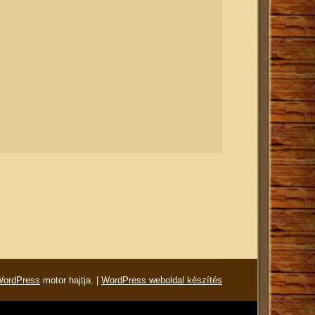
WordPress
motor hajtja. |
WordPress weboldal készítés