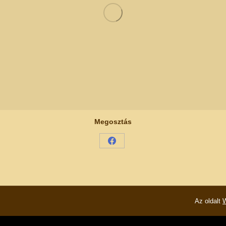
Megosztás
Share
on
Facebook
Az oldalt