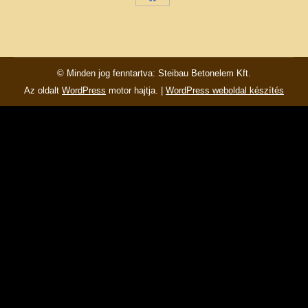
Share
on
Facebook
© Minden jog fenntartva: Steibau Betonelem Kft.
Az oldalt
WordPress
motor hajtja. |
WordPress weboldal készítés