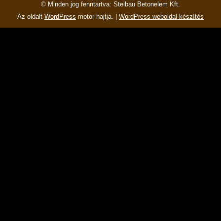
© Minden jog fenntartva: Steibau Betonelem Kft.
Az oldalt
WordPress
motor hajtja. |
WordPress weboldal készítés