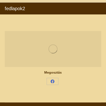
fedlapok2
Megosztás
Share
on
Facebook