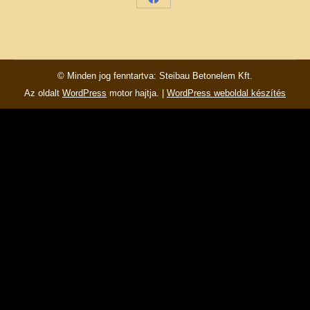
Share
on
Facebook
© Minden jog fenntartva: Steibau Betonelem Kft.
Az oldalt
WordPress
motor hajtja. |
WordPress weboldal készítés