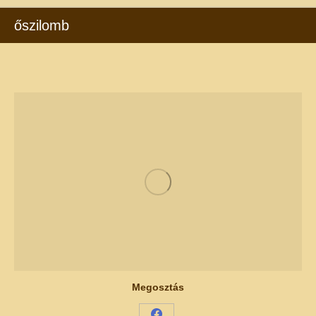
őszilomb
Megosztás