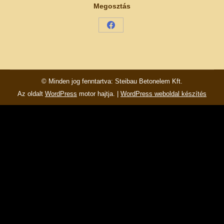
Megosztás
Share
on
Facebook
© Minden jog fenntartva: Steibau Betonelem Kft.
Az oldalt
WordPress
motor hajtja. |
WordPress weboldal készítés