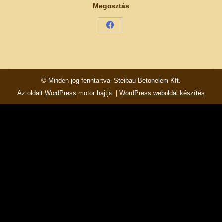
Megosztás
Share
on
Facebook
© Minden jog fenntartva: Steibau Betonelem Kft.
Az oldalt
WordPress
motor hajtja. |
WordPress weboldal készítés