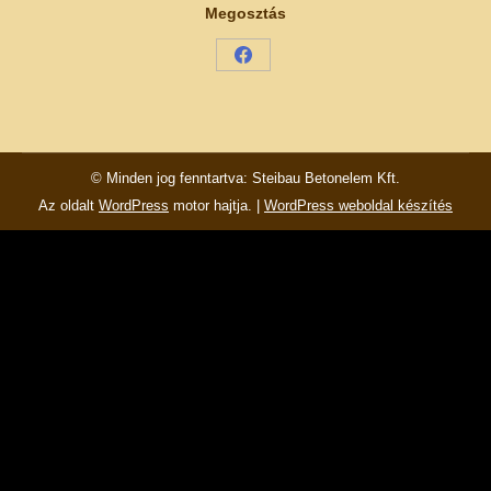
Megosztás
Share
on
Facebook
© Minden jog fenntartva: Steibau Betonelem Kft.
Az oldalt
WordPress
motor hajtja. |
WordPress weboldal készítés