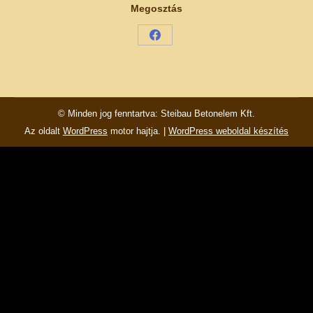
Megosztás
Share
on
Facebook
© Minden jog fenntartva: Steibau Betonelem Kft.
Az oldalt
WordPress
motor hajtja. |
WordPress weboldal készítés