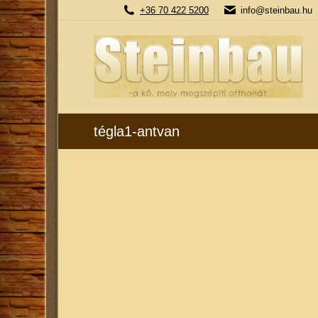
+36 70 422 5200
info@steinbau.hu
tégla1-antvan