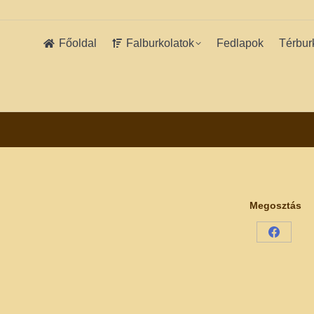
Főoldal
Falburkolatok
Fedlapok
Térbur
Megosztás
Share
on
Facebo