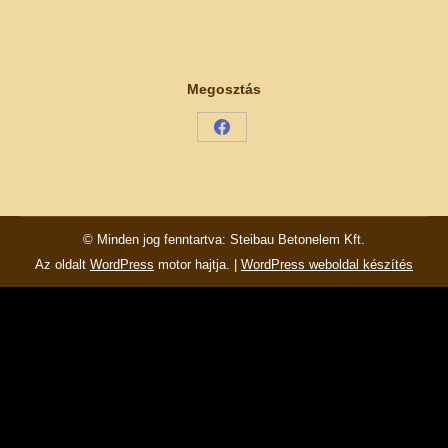
Megosztás
Share
on
Facebook
© Minden jog fenntartva: Steibau Betonelem Kft.
Az oldalt
WordPress
motor hajtja. |
WordPress weboldal készítés