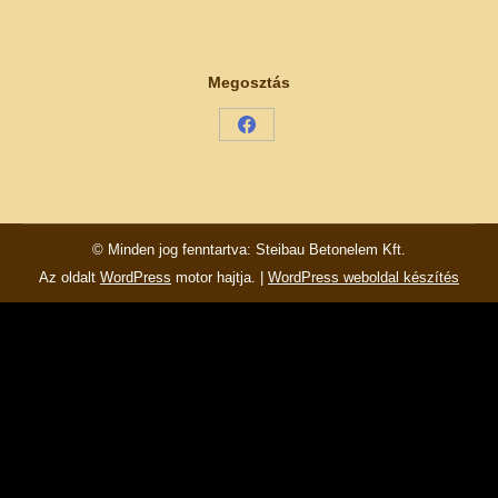
Megosztás
Share
on
Facebook
© Minden jog fenntartva: Steibau Betonelem Kft.
Az oldalt
WordPress
motor hajtja. |
WordPress weboldal készítés