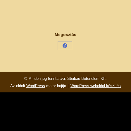
Megosztás
Share
on
Facebook
© Minden jog fenntartva: Steibau Betonelem Kft.
Az oldalt
WordPress
motor hajtja. |
WordPress weboldal készítés