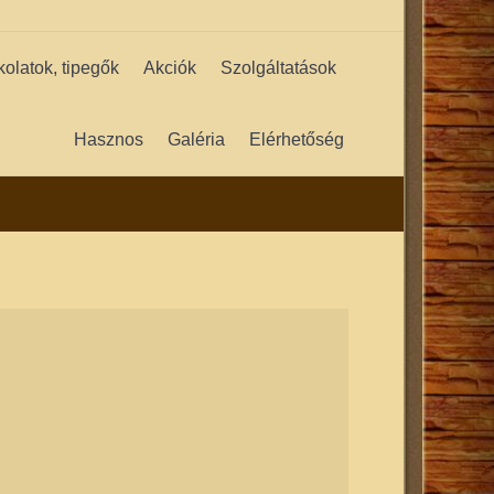
kolatok, tipegők
Akciók
Szolgáltatások
Hasznos
Galéria
Elérhetőség