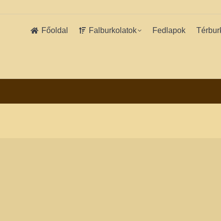
Főoldal
Falburkolatok
Fedlapok
Térbur