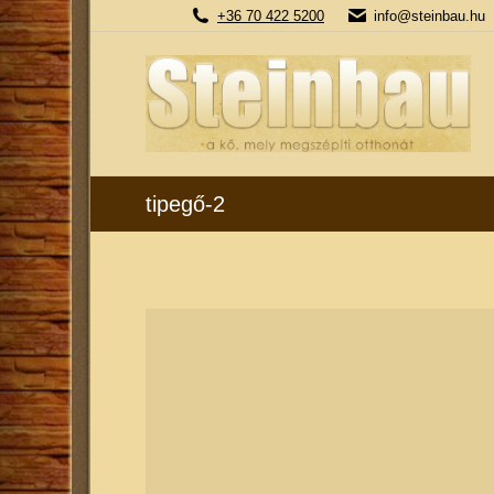
+36 70 422 5200
info@steinbau.hu
tipegő-2