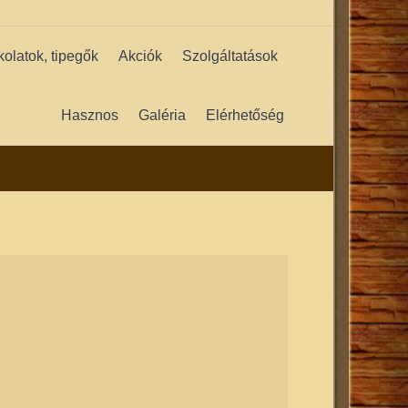
kolatok, tipegők
Akciók
Szolgáltatások
Hasznos
Galéria
Elérhetőség