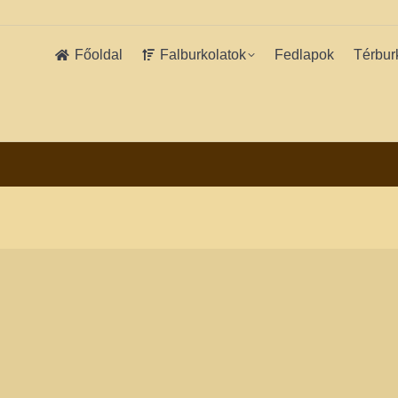
Főoldal
Falburkolatok
Fedlapok
Térbur