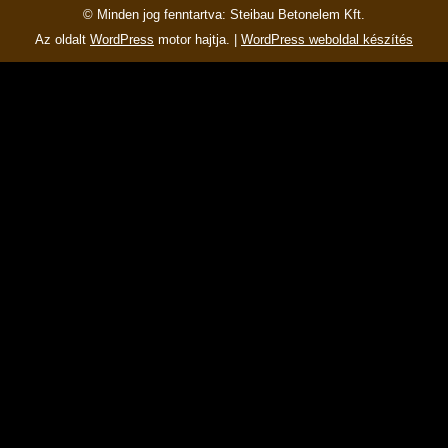
© Minden jog fenntartva: Steibau Betonelem Kft.
Az oldalt
WordPress
motor hajtja. |
WordPress weboldal készítés